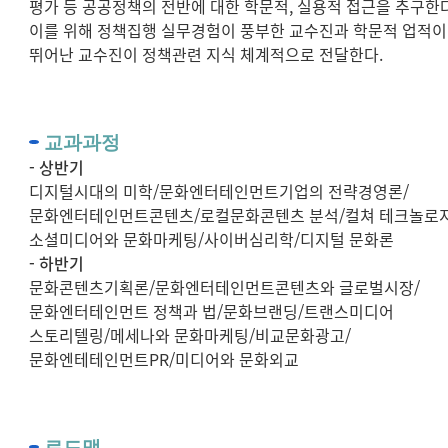
평가 등 공공정책의 전반에 대한 학문적, 실용적 접근을 추구한다
이를 위해 정책집행 실무경험이 풍부한 교수진과 학문적 업적이
뛰어난 교수진이 정책관련 지식 체계적으로 전달한다.
교과과정
- 상반기
디지털시대의 미학/문화엔터테인먼트기업의 전략경영론/
문화엔터테인먼트콘텐츠/로컬문화콘텐츠 분석/컬쳐 테크놀로지
소셜미디어와 문화마케팅/사이버심리학/디지털 문화론
- 하반기
문화콘텐츠기획론/문화엔터테인먼트콘텐츠와 글로벌시장/
문화엔터테인먼트 정책과 법/문화브랜딩/트랜스미디어
스토리텔링/메세나와 문화마케팅/비교문화광고/
문화엔테테인먼트PR/미디어와 문화외교
로드맵