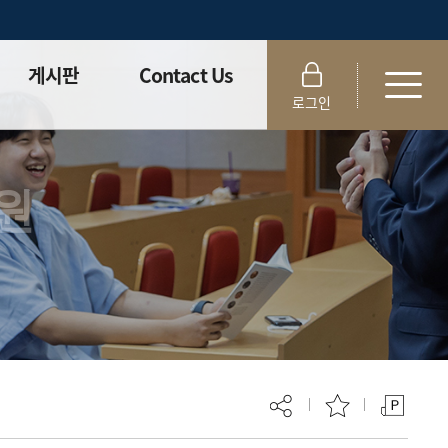
게시판
Contact Us
로그인
공지사항
위치안내
GPGC 소식
원
취업·외부 소식
사진갤러리
자료실
대학원생 권리장전
대학원 자체평가