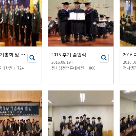
2
016년 정기총회 및 송년회
2015 후기 졸업식
2016.08.19
2016.0
론대학원
724
정치행정언론대학원
808
정치행