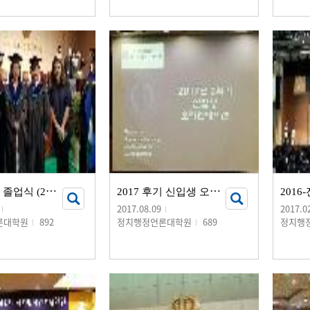
2
016-후기 졸업식 (2017.08.18)
2
017 후기 신입생 오리엔테이션
2016
2017.08.09
2017.0
론대학원
892
정치행정언론대학원
689
정치행