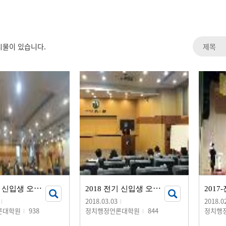
시물이 있습니다.
2
018 후기 신입생 오리엔테이션
2
018 전기 신입생 오리엔테이션
2018.03.03
2018.0
론대학원
938
정치행정언론대학원
844
정치행