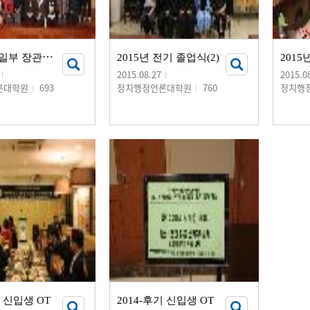
홍
용표 통일부 장관과의 만남(특강)
2015년 전기 졸업식(2)
2015
2015.08.27
2015.0
론대학원
693
정치행정언론대학원
760
정치행
기 신입생 OT
2014-후기 신입생 OT