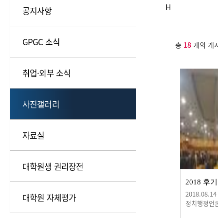
H
공지사항
GPGC 소식
총
18
개의 게
취업·외부 소식
사진갤러리
자료실
대학원생 권리장전
2018.08.14
대학원 자체평가
정치행정언