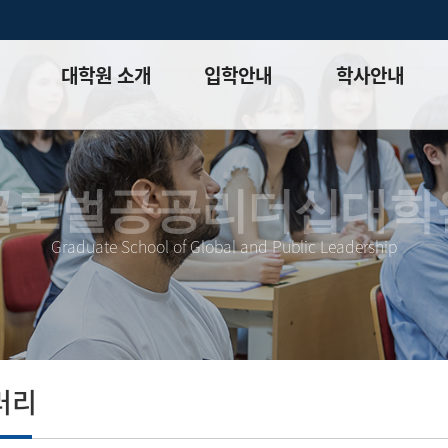
대학원 소개
입학안내
학사안내
인사말
대학원 입학 안내
학사정보
대학원 소개
입시 공지사항
외국어 및
글로벌공공리더십대학
종합시험
학과 및 전공안내
입시 FAQ
▾
논문&보고서
Graduate School of Global and Public Leadership
교수진 소개 ▾
장학
학사일정
러리