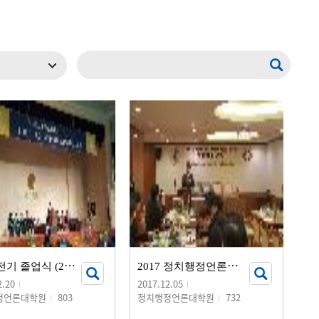
현재 페이지를 즐겨찾는 메뉴로
등록하시겠습니까?
메뉴추가
2
017-전기 졸업식 (2018.02.20)
2
017 정치행정언론대학원 정기총회 및 송년회
2.20
2017.12.05
정언론대학원
803
정치행정언론대학원
732