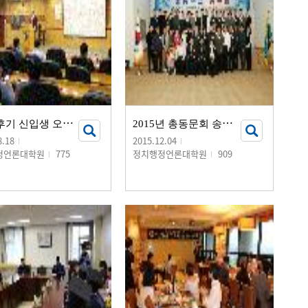
2
016 후기 신입생 오리엔테이션
2
015년 총동문회 송년회
8.18
2015.12.04
정언론대학원
775
정치행정언론대학원
909