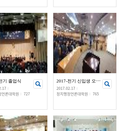
2
017-전기 신입생 오리엔테이션
-전기 졸업식
2.17
2017.02.17
정언론대학원
727
정치행정언론대학원
765