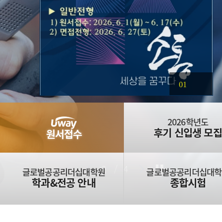
01
2026학년도
후기 신입생 모집
원서접수
2
/
4
글로벌공공리더십대학원
글로벌공공리더십대학
학과&전공 안내
종합시험